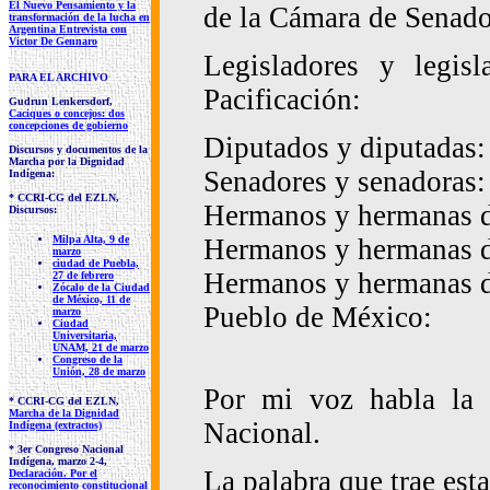
El Nuevo Pensamiento y la
de la Cámara de Senado
transformación de la lucha en
Argentina Entrevista con
Victor De Gennaro
Legisladores y legis
PARA EL ARCHIVO
Pacificación:
Gudrun Lenkersdorf,
Caciques o concejos: dos
concepciones de gobierno
Diputados y diputadas:
Discursos y documentos de la
Marcha por la Dignidad
Senadores y senadoras:
Indígena:
* CCRI-CG del EZLN,
Hermanos y hermanas d
Discursos:
Hermanos y hermanas de
Milpa Alta, 9 de
marzo
ciudad de Puebla,
Hermanos y hermanas de
27 de febrero
Zócalo de la Ciudad
de México, 11 de
Pueblo de México:
marzo
Ciudad
Universitaria,
UNAM, 21 de marzo
Congreso de la
Unión, 28 de marzo
Por mi voz habla la v
* CCRI-CG del EZLN,
Marcha de la Dignidad
Nacional.
Indígena (extractos)
* 3er Congreso Nacional
Indígena, marzo 2-4,
La palabra que trae est
Declaración. Por el
reconocimiento constitucional