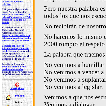
de nuestros derechos
colectivos
Pero nuestra palabra es
* Mujeres indígenas de la
Sierra Norte de Puebla,
todos los que nos escu
Mensaje de bienvenida a la
delegación zapatista el 27 de
febrero en la ciudad de
Puebla
No recibirán de nosotros
* Comunidad de la
Universidad Nacional
Autónoma de México,
No haremos lo mismo qu
Mensaje de bienvenida a la
delegación zapatista, Ciudad
Universitaria, 21 de marzo
2000 rompió el respeto a
Comparación entre la
Iniciativa de ley elaborada
por la Cocopa
y presentada
La palabra que traemos 
por el Ejecutivo y las
reformas aprobadas por el
Congreso de la Unión
No venimos a humillar 
Foro Social Mundial,
Pronunciamiento de los
movimientos sociales
.
No venimos a vencer a 
Llamado de Porto Alegre para
las próximas movilizaciones
No venimos a suplantar
No venimos a legislar.
Suscripciones
Venimos a que nos escu
Principal
Venimos a dialogar.
Indices