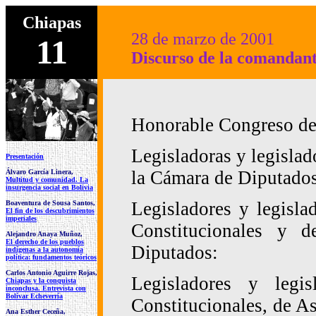
Chiapas
28 de marzo de 2001
11
Discurso de la comandant
x
Honorable Congreso de
Legisladoras y legislad
Presentación
la Cámara de Diputado
Álvaro García Linera,
Multitud y comunidad. La
insurgencia social en Bolivia
Legisladores y legisl
Boaventura de Sousa Santos,
El fin de los descubrimientos
imperiales
Constitucionales y 
Alejandro Anaya Muñoz,
El derecho de los pueblos
Diputados:
indígenas a la autonomía
política: fundamentos teóricos
Carlos Antonio Aguirre Rojas,
Legisladores y legi
Chiapas y la conquista
inconclusa. Entrevista con
Bolívar Echeverría
Constitucionales, de A
Ana Esther Ceceña,