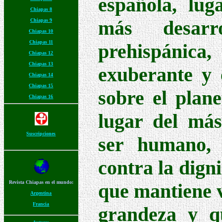
española, lug
Chiapas 8
más desarr
Chiapas 9
Chiapas 10
Chiapas 11
prehispáni
Chiapas 12
Chiapas 13
exuberante y 
Chiapas 14
Chiapas 15
sobre el plane
Chiapas 16
lugar del más
Suscripciones
ser humano, 
contra la dign
Revista Chiapas en el mundo:
que mantiene v
Argentina
Francia
grandeza y qu