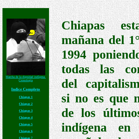
Chiapas est
mañana del 1°
1994 poniend
todas las con
Marcha de la dignidad indígena.
del capitalis
Cronología
Indice Completo
si no es que 
Chiapas 1
Chiapas 2
de los último
Chiapas 3
Chiapas 4
indígena en
Chiapas 5
Chiapas 6
Chiapas 7