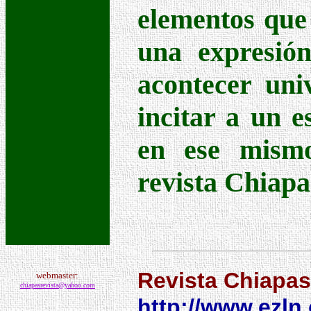
elementos que 
una expresión
acontecer uni
incitar a un e
en ese mismo
revista Chiapa
Revista
Chiapas
webmaster:
chiapasrevista@yahoo.com
http://www.ezln