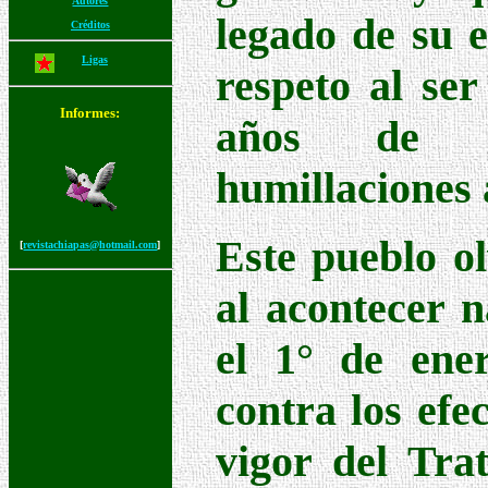
Autores
legado de su e
Créditos
Ligas
respeto al se
Informes:
años de ex
humillaciones 
Este pueblo o
[
revistachiapas@hotmail.com
]
al acontecer n
el 1° de ene
contra los efe
vigor del Tra